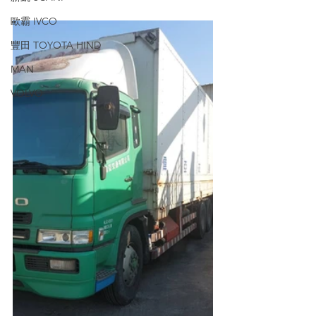
歐霸 IVCO
豐田 TOYOTA HIND
MAN
VOLVO