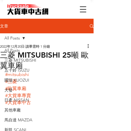
文章
All Posts
2022年12月20日
讀畢需時 1 分鐘
All Posts
三菱 MITSUBISHI 25噸 歐
三菱 MITSUBISHI
翼車廂
五十鈴 ISUZU
#mitsubishi
國瑞 KUOZUI
#三菱
#歐翼車廂
大發
#大貨車專賣
日產 NISSAN
#大貨車中古
其他車廠
馬自達 MAZDA
新凱 SCANI