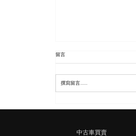
留言
撰寫留言......
2026／國瑞26噸全新車打造
​中古車買賣