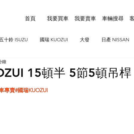
首頁
我要買車
我要賣車
車輛搜尋
五十鈴 ISUZU
國瑞 KUOZUI
大發
日產 NISSAN
分鐘
I
歐霸 IVCO
豐田 TOYOTA HIND
MAN
VO
OZUI 15頓半 5節5頓吊桿
貨車專賣
#國瑞KUOZUI