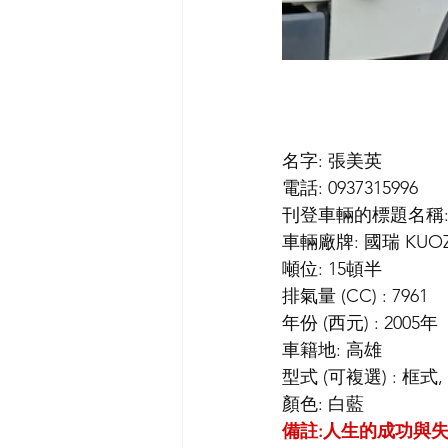
名字: 張美英
電話: 0937315996
刊登車輛的標題名稱:
車輛廠牌: 國瑞 KUOZ
噸位: 15頓半
排氣量 (CC) : 7961
年份 (西元) : 2005年
車籍地: 高雄
型式 (可複選) : 框式
顏色: 白藍
備註:人生的成功與