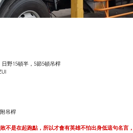
 日野15頓半，5節5頓吊桿
UI
, 附吊桿
失敗不是在起跑點，所以才會有英雄不怕出身低這句名言