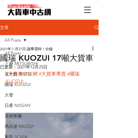
文章
All Posts
2021年11月27日
讀畢需時 1 分鐘
All Posts
國瑞 KUOZUI 17噸大貨車
三菱 MITSUBISHI
已更新：
2021年12月25日
#大貨車中古網
#大貨車專賣
#國瑞
五十鈴 ISUZU
KUOZUI
國瑞 KUOZUI
大發
日產 NISSAN
其他車廠
馬自達 MAZDA
新凱 SCANI