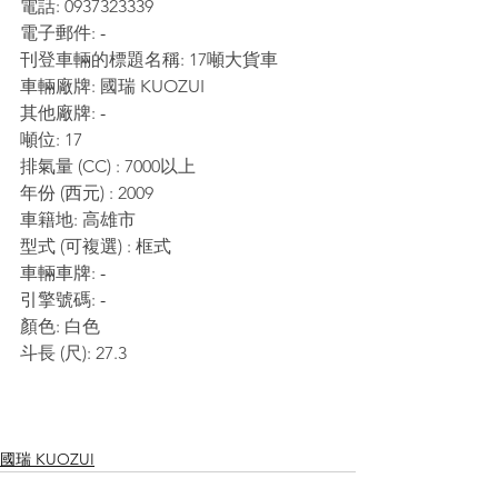
電話: 0937323339
電子郵件:
 -
刊登車輛的標題名稱: 17噸大貨車
車輛廠牌: 國瑞 KUOZUI
其他廠牌:
 -
噸位: 17
排氣量 (CC) : 7000以上
年份 (西元) : 2009
車籍地: 高雄市
型式 (可複選) : 框式
車輛車牌:
 -
引擎號碼:
 -
顏色: 白色
斗長 (尺): 27.3
國瑞 KUOZUI