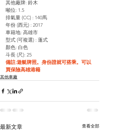
其他廠牌: 鈴木
噸位: 1.5
排氣量 (CC) : 140馬
年份 (西元) : 2017
車籍地: 高雄市
型式 (可複選) : 蓬式
顏色: 白色
斗長 (尺): 25
備註:遊艇牌照。身份證就可搭乘。可以
買保險高雄港籍
其他車廠
查看全部
最新文章