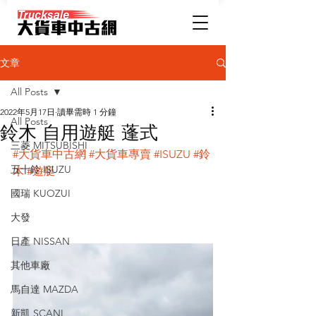
文章
All Posts
2022年5月17日
讀畢需時 1 分鐘
All Posts
鈴木 自用遊艇 蓬式
三菱 MITSUBISHI
#大貨車中古網
#大貨車專賣
#ISUZU
#鈴
五十鈴 ISUZU
木
#遊艇
國瑞 KUOZUI
大發
日產 NISSAN
其他車廠
馬自達 MAZDA
新凱 SCANI