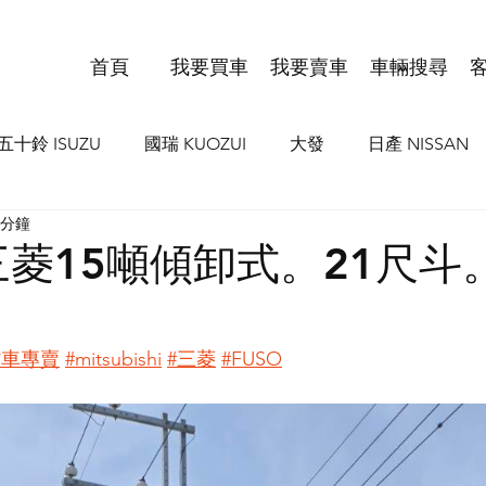
首頁
我要買車
我要賣車
車輛搜尋
五十鈴 ISUZU
國瑞 KUOZUI
大發
日產 NISSAN
 分鐘
I
歐霸 IVCO
豐田 TOYOTA HIND
MAN
VO
／三菱15噸傾卸式。21尺斗
貨車專賣
#mitsubishi
#三菱
#FUSO