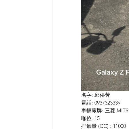
名字: 邱傳芳
電話: 0937323339
車輛廠牌: 三菱 MITSU
噸位: 15
排氣量 (CC) : 11000