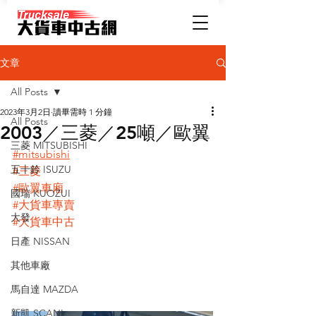
文章
All Posts
2023年3月2日
讀畢需時 1 分鐘
All Posts
2003／三菱／25噸／歐翼
三菱 MITSUBISHI
#mitsubishi
五十鈴 ISUZU
#三菱
#歐翼車廂
國瑞 KUOZUI
#大貨車專賣
大發
#大貨車中古
日產 NISSAN
其他車廠
馬自達 MAZDA
新凱 SCANI