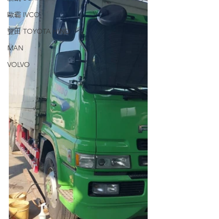
歐霸 IVCO
豐田 TOYOTA HIND
MAN
VOLVO