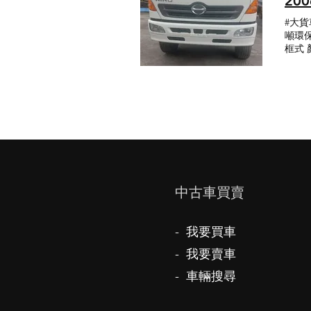
20
#大貨
噸環保車
框式 顏
​中古車買賣
- 我要買車
- 我要賣車
- 車輛搜尋