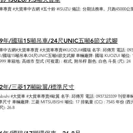
車專賣 #大貨車中古網 #五十鈴 #ISUZU 備註: 分期法務車。只跑45000公
99年/國瑞15噸吊車/24尺UNIC五噸6節文武腳
車中古網#大貨車專賣 #大貨車專賣#KUOZUI#國瑞 名字: 邱傳芳 電話: 093
年/國瑞15噸吊車/24尺UNIC五噸6節文武腳 車輛廠牌: 國瑞 KUOZUI 噸位: 15 
 1999 車籍地: 高雄市 型式 (可複選) : 框式, 附吊桿 顏色: 白色 斗長 (尺): 24
12年/三菱17噸歐翼/標準尺寸
subishi #大貨車 #大貨車專賣#歐翼 名字: 邱傳芳 電話: 0937323339 刊
尺寸 車輛廠牌: 三菱 MITSUBISHI 噸位: 17 排氣量 (CC) : 7545 年份 (西
): 26.8