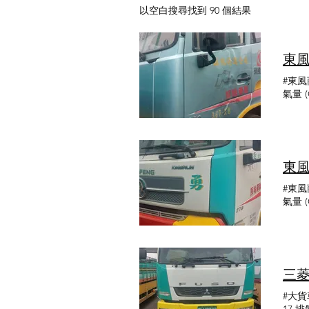
以空白搜尋找到 90 個結果
#東風
氣量 
東風
#東風
氣量 (
三菱
#大貨車