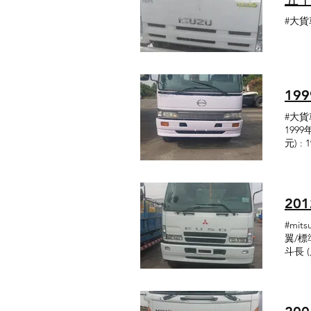
#大貨
19
#大貨
1999
元) :
20
#mit
翼/標準
斗長 (尺