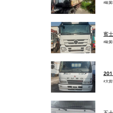
#歐翼
賓士
#歐翼
20
#大貨車
五十