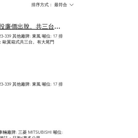
排序方式：
最符合
東風17噸歐翼箱式大貨車。斗長26.5尺/2012/4期車退役廉價出脫。共三台。有大尾門
339 其他廠牌: 東風 噸位: 17 排
 廂式 備註：歐翼箱式共三台。有大尾門
339 其他廠牌: 東風 噸位: 17 排
車輛廠牌: 三菱 MITSUBISHI 噸位: