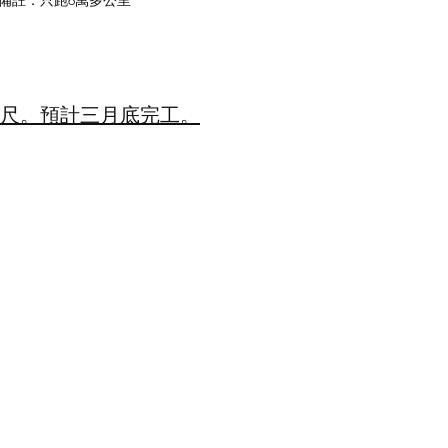
: 框式 備註：只跑6萬多公里
.5尺。預計三月底完工。