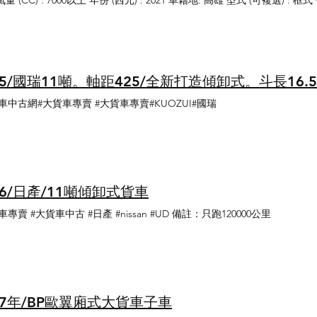
氣量 (CC) : 7000以上 年份 (西元) : 2021 車籍地: 高雄 型式 (可複選) 
05/國瑞11噸。軸距425/全新打造傾卸式。斗長16
車中古網#大貨車專賣 #大貨車專賣#KUOZUI#國瑞
06/日產/11噸傾卸式貨車
車專賣 #大貨車中古 #日產 #nissan #UD 備註：只跑120000公里
07年/BP歐翼廂式大貨車子車