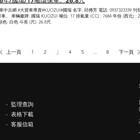
06年/國瑞/17噸環保車。26.8尺
車中古網 #大貨車專賣#KUOZUI#國瑞 名字: 邱傳芳 電話: 0937323339 刊
。 車輛廠牌: 國瑞 KUOZUI 噸位: 17 排氣量 (CC) : 7684 年份 (西元) : 
色: 白色 斗長 (尺): 26.8尺
上一頁
1
2
3
4
5
...
8
下一頁
- 監理查詢
- 表格下載
- 客服信箱