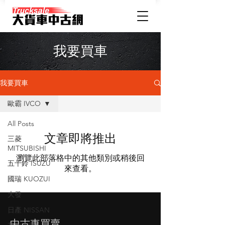
我要買車
我要買車
歐霸 IVCO
All Posts
文章即將推出
三菱
MITSUBISHI
瀏覽此部落格中的其他類別或稍後回
五十鈴 ISUZU
來查看。
國瑞 KUOZUI
大發
日產 NISSAN
​中古車買賣