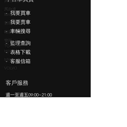
其他車廠
馬自達
- 我要買車
MAZDA
- 我要賣車
新凱 SCANI
- 車輛搜尋
歐霸 IVCO
豐田
- 監理查詢
TOYOTA
HIND
- 表格下載
MAN
- 客服信箱
VOLVO
客戶服務
週一至週五09:00~21:00
(例假日除外)
高雄市大寮區​大漢路168號
Tel:
0937-323-339