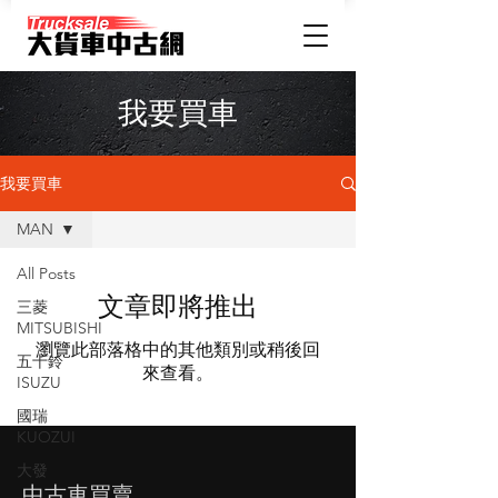
我要買車
我要買車
MAN
All Posts
文章即將推出
三菱
MITSUBISHI
瀏覽此部落格中的其他類別或稍後回
五十鈴
來查看。
ISUZU
國瑞
KUOZUI
大發
​中古車買賣