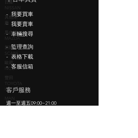
日產
NISSAN
- 我要買車
其他車
廠
- 我要賣車
馬自達
- 車輛搜尋
MAZDA
- 監理查詢
新凱
SCANI
- 表格下載
歐霸
- 客服信箱
IVCO
豐田
TOYOTA
HIND
客戶服務
MAN
週一至週五09:00~21:00
VOLVO
(例假日除外)
高雄市大寮區​大漢路168號
Tel:
0937-323-339