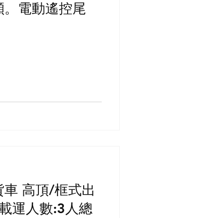
7噸。電動遙控尾
貨車 高頂/框式出
11載運人數:3人總