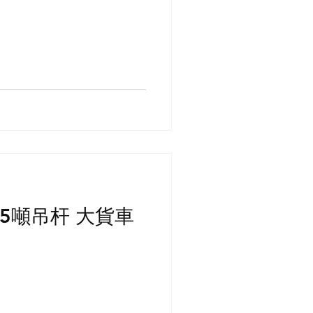
6.5噸吊杆 大貨車