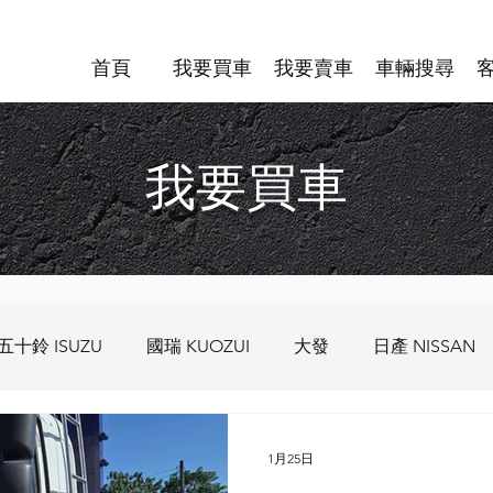
首頁
我要買車
我要賣車
車輛搜尋
我要買車
五十鈴 ISUZU
國瑞 KUOZUI
大發
日產 NISSAN
I
歐霸 IVCO
豐田 TOYOTA HIND
MAN
VO
1月25日