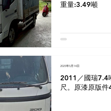
重量:3.49噸
2025年5月14日
2011／國瑞7.4
尺。原漆原版件40