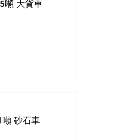
8.5噸 大貨車
21噸 砂石車