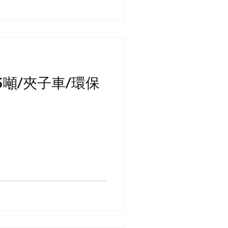
.5噸/夾子車/環保