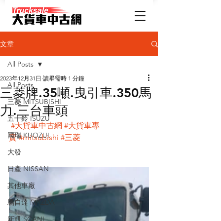
文章
All Posts
2023年12月31日
讀畢需時 1 分鐘
All Posts
三菱牌.35噸.曳引車.350馬
三菱 MITSUBISHI
力.三台車頭
五十鈴 ISUZU
#大貨車中古網
#大貨車專
國瑞 KUOZUI
賣
#mitsubishi
#三菱
大發
日產 NISSAN
其他車廠
馬自達 MAZDA
新凱 SCANI