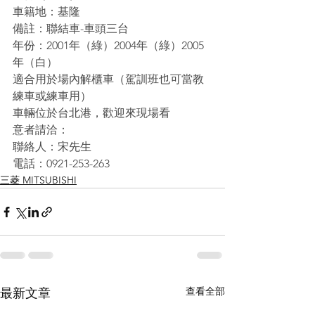
車籍地：基隆
備註：聯結車-車頭三台
年份：2001年（綠）2004年（綠）2005
年（白）
適合用於場內解櫃車（駕訓班也可當教
練車或練車用）
車輛位於台北港，歡迎來現場看
意者請洽：
聯絡人：宋先生
電話：0921-253-263
三菱 MITSUBISHI
查看全部
最新文章