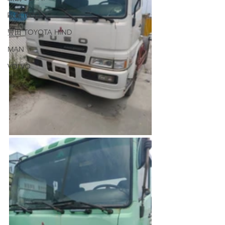
歐霸 IVCO
豐田 TOYOTA HIND
MAN
VOLVO