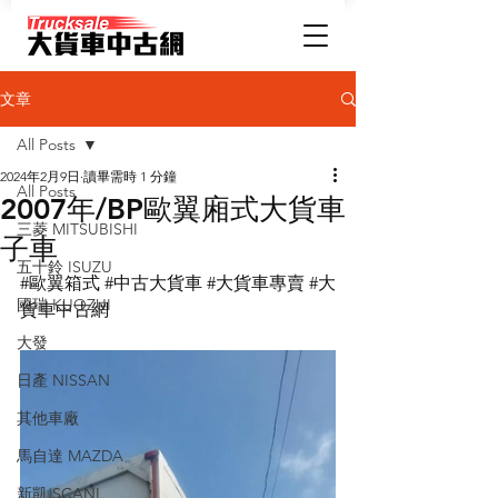
文章
All Posts
2024年2月9日
讀畢需時 1 分鐘
All Posts
2007年/BP歐翼廂式大貨車
三菱 MITSUBISHI
子車
五十鈴 ISUZU
#歐翼箱式
#中古大貨車
#大貨車專賣
#大
國瑞 KUOZUI
貨車中古網
大發
日產 NISSAN
其他車廠
馬自達 MAZDA
新凱 SCANI