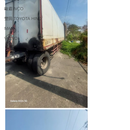
歐霸 IVCO
豐田 TOYOTA HIND
MAN
VOLVO