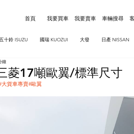
首頁
我要買車
我要賣車
車輛搜尋
五十鈴 ISUZU
國瑞 KUOZUI
大發
日產 NISSAN
分鐘
I
歐霸 IVCO
豐田 TOYOTA HIND
MAN
VO
/三菱17噸歐翼/標準尺寸
#大貨車專賣
#歐翼