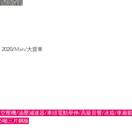
:
 2020/
Man/大貨車
缸空壓機/油壓減速器/車頭電動舉伸/高級音響/冰箱/車廂氣
.5噸三片鋼板