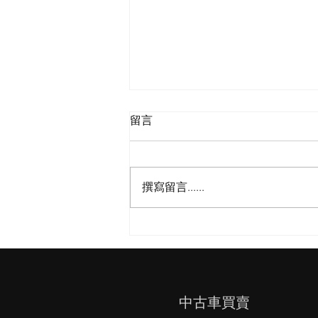
留言
撰寫留言......
2014／達富曳引車。6輪傾瀉
式車子。35噸不拆賣
​中古車買賣