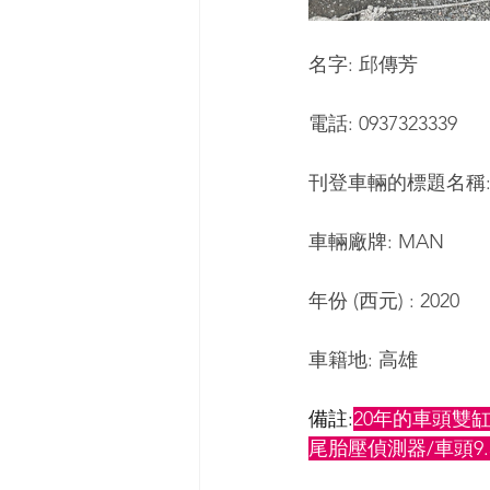
名字: 邱傳芳
電話: 0937323339
刊登車輛的標題名稱
車輛廠牌: MAN
年份 (西元) : 2020
車籍地: 高雄
備註:
20年的車頭雙
尾胎壓偵測器/車頭9