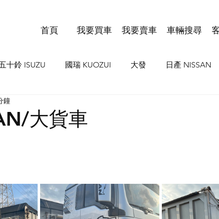
首頁
我要買車
我要賣車
車輛搜尋
五十鈴 ISUZU
國瑞 KUOZUI
大發
日產 NISSAN
分鐘
I
歐霸 IVCO
豐田 TOYOTA HIND
MAN
VO
MAN/大貨車